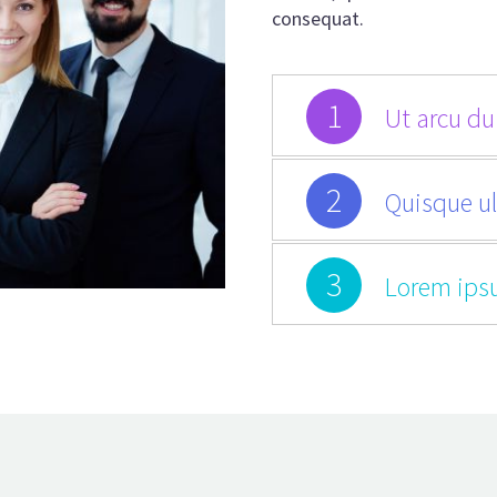
consequat.
1
Ut arcu dui
2
Quisque ul
3
Lorem ips