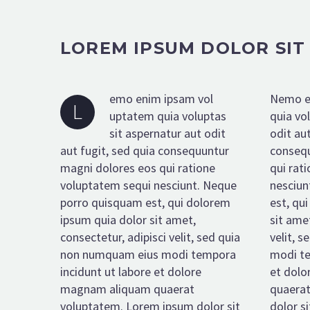
LOREM IPSUM DOLOR SIT
emo enim ipsam vol
Nemo e
L
uptatem quia voluptas
quia vo
sit aspernatur aut odit
odit aut
aut fugit, sed quia consequuntur
consequ
magni dolores eos qui ratione
qui rat
voluptatem sequi nesciunt. Neque
nesciun
porro quisquam est, qui dolorem
est, qu
ipsum quia dolor sit amet,
sit amet
consectetur, adipisci velit, sed quia
velit, 
non numquam eius modi tempora
modi te
incidunt ut labore et dolore
et dol
magnam aliquam quaerat
quaerat
voluptatem. Lorem ipsum dolor sit
dolor si