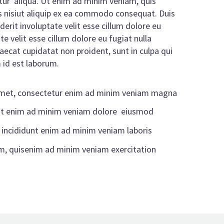
atur aliqua. Ut enim ad minim veniam, quis
is nisiut aliquip ex ea commodo consequat. Duis
derit involuptate velit esse cillum dolore eu
te velit esse cillum dolore eu fugiat nulla
caecat cupidatat non proident, sunt in culpa qui
m id est laborum.
amet, consectetur enim ad minim veniam magna
idunt enim ad minim veniam dolore eiusmod
incididunt enim ad minim veniam laboris
m, quisenim ad minim veniam exercitation